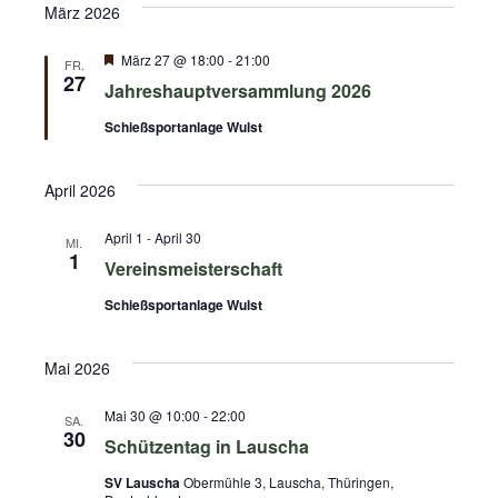
März 2026
Hervorgehoben
März 27 @ 18:00
-
21:00
FR.
27
Jahreshauptversammlung 2026
Schießsportanlage Wulst
April 2026
April 1
-
April 30
MI.
1
Vereinsmeisterschaft
Schießsportanlage Wulst
Mai 2026
Mai 30 @ 10:00
-
22:00
SA.
30
Schützentag in Lauscha
SV Lauscha
Obermühle 3, Lauscha, Thüringen,