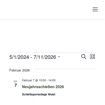
VERA
VER
5/1/2024
 - 
7/11/2026
VERANSTALTUNGEN
Suche
Liste
Datum
ANS
SUCH
wählen.
Februar 2026
NAV
UND
Februar 7 @ 10:00
-
14:00
SA.
7
Neujahrsschießen 2026
ANSI
Schießsportanlage Wulst
NAVI