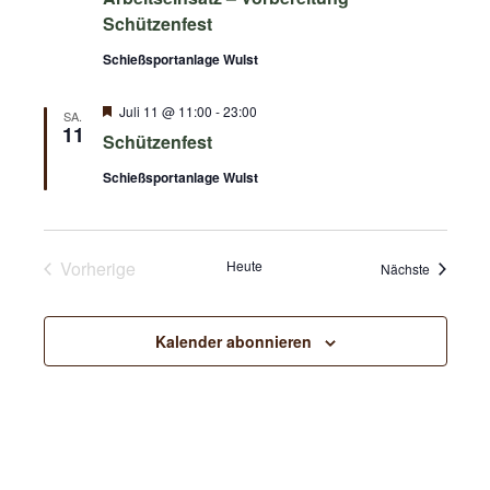
Schützenfest
Schießsportanlage Wulst
Hervorgehoben
Juli 11 @ 11:00
-
23:00
SA.
11
Schützenfest
Schießsportanlage Wulst
Vorherige
Heute
Veranstal
Nächste
Veranstaltungen
Kalender abonnieren