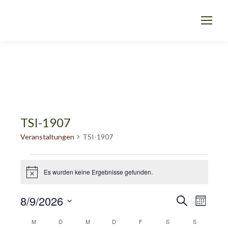
TSI-1907
Veranstaltungen
TSI-1907
VERANSTALTUNGEN
Es wurden keine Ergebnisse gefunden.
Hinweis
VERA
VER
8/9/2026
Suche
Monat
Datum
ANS
M
MONTAG
D
DIENSTAG
M
MITTWOCH
D
DONNERSTAG
F
FREITAG
S
SAMSTAG
S
SONNTAG